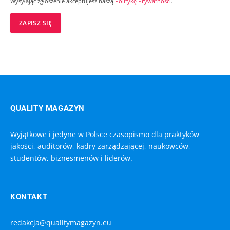
Wysyłając zgłoszenie akceptujesz naszą
Politykę Prywatności
.
QUALITY MAGAZYN
Wyjątkowe i jedyne w Polsce czasopismo dla praktyków
jakości, auditorów, kadry zarządzającej, naukowców,
studentów, biznesmenów i liderów.
KONTAKT
redakcja@qualitymagazyn.eu