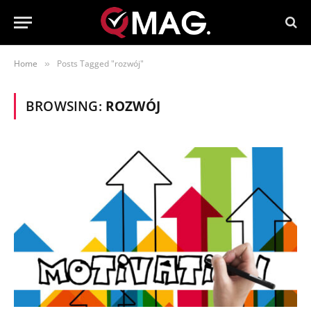
Home
Posts Tagged "rozwój"
»
BROWSING:
ROZWÓJ