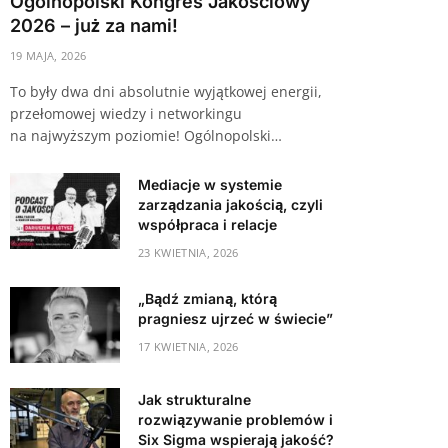
Ogólnopolski Kongres Jakościowy
2026 – już za nami!
19 MAJA, 2026
To były dwa dni absolutnie wyjątkowej energii,
przełomowej wiedzy i networkingu
na najwyższym poziomie! Ogólnopolski…
Mediacje w systemie
zarządzania jakością, czyli
współpraca i relacje
23 KWIETNIA, 2026
„Bądź zmianą, którą
pragniesz ujrzeć w świecie”
17 KWIETNIA, 2026
Jak strukturalne
rozwiązywanie problemów i
Six Sigma wspierają jakość?