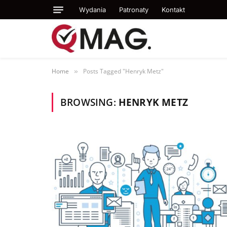
Wydania
Patronaty
Kontakt
Home
Posts Tagged "Henryk Metz"
»
BROWSING:
HENRYK METZ