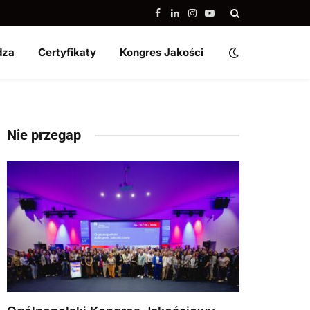
Facebook
LinkedIn
Instagram
YouTube
dza
Certyfikaty
Kongres Jakości
Nie przegap