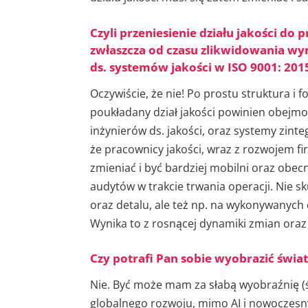
Czyli przeniesienie działu jakości d
zwłaszcza od czasu zlikwidowania w
ds. systemów jakości w ISO 9001: 201
Oczywiście, że nie! Po prostu struktura i
poukładany dział jakości powinien obejmo
inżynierów ds. jakości, oraz systemy zinte
że pracownicy jakości, wraz z rozwojem fir
zmieniać i być bardziej mobilni oraz obe
audytów w trakcie trwania operacji. Nie s
oraz detalu, ale też np. na wykonywanyc
Wynika to z rosnącej dynamiki zmian ora
Czy potrafi Pan sobie wyobrazić świat
Nie. Być może mam za słabą wyobraźnię (śm
globalnego rozwoju, mimo AI i nowoczesny