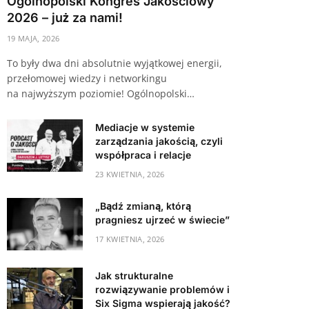
Ogólnopolski Kongres Jakościowy
2026 – już za nami!
19 MAJA, 2026
To były dwa dni absolutnie wyjątkowej energii,
przełomowej wiedzy i networkingu
na najwyższym poziomie! Ogólnopolski…
Mediacje w systemie
zarządzania jakością, czyli
współpraca i relacje
23 KWIETNIA, 2026
„Bądź zmianą, którą
pragniesz ujrzeć w świecie”
17 KWIETNIA, 2026
Jak strukturalne
rozwiązywanie problemów i
Six Sigma wspierają jakość?