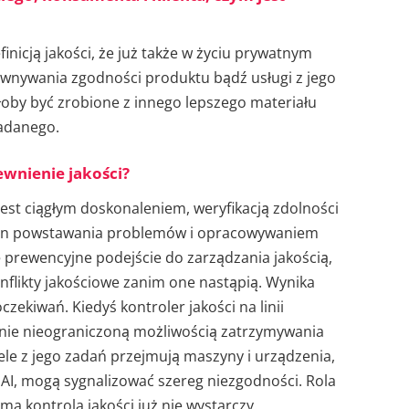
inicją jakości, że już także w życiu prywatnym
ównywania zgodności produktu bądź usługi z jego
łoby być zrobione z innego lepszego materiału
ładanego.
ewnienie jakości?
jest ciągłym doskonaleniem, weryfikacją zdolności
czyn powstawania problemów i opracowywaniem
 prewencyjne podejście do zarządzania jakością,
nflikty jakościowe zanim one nastąpią. Wynika
czekiwań. Kiedyś kontroler jakości na linii
cznie nieograniczoną możliwością zatrzymywania
le z jego zadań przejmują maszyny i urządzenia,
 AI, mogą sygnalizować szereg niezgodności. Rola
ama kontrola jakości już nie wystarczy.