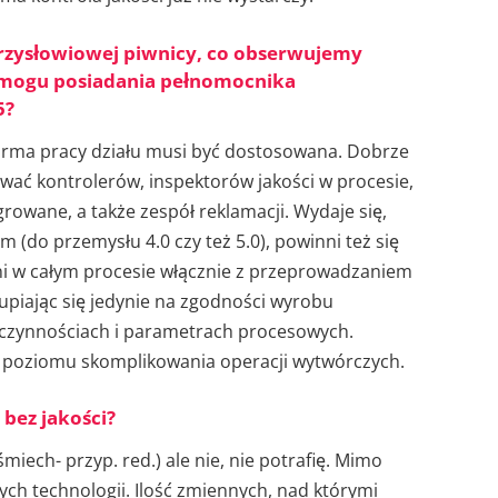
o przysłowiowej piwnicy, co obserwujemy
ymogu posiadania pełnomocnika
5?
 forma pracy działu musi być dostosowana. Dobrze
wać kontrolerów, inspektorów jakości w procesie,
growane, a także zespół reklamacji. Wydaje się,
m (do przemysłu 4.0 czy też 5.0), powinni też się
cni w całym procesie włącznie z przeprowadzaniem
kupiając się jedynie na zgodności wyrobu
h czynnościach i parametrach procesowych.
z poziomu skomplikowania operacji wytwórczych.
 bez jakości?
iech- przyp. red.) ale nie, nie potrafię. Mimo
ch technologii. Ilość zmiennych, nad którymi