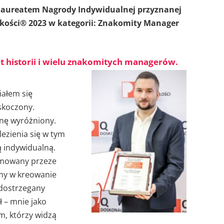
laureatem Nagrody Indywidualnej przyznanej
kości® 2023 w kategorii: Znakomity Manager
at historii i wielu znakomitych managerów.
iałem się
skoczony.
anę wyróżniony.
ezienia się w tym
ą indywidualną.
ejmowany przeze
my w kreowanie
 dostrzegany
ł – mnie jako
m, którzy widzą