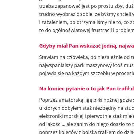
trzeba zapanować jest po prostu zbyt duż
trudno wyobrazić sobie, że byśmy chcieli 
i zażaleniem, bo otrzymaliśmy nie to, co 
to do ogólnoświatowej frustracji i probl
Gdyby miał Pan wskazać jedną, najważn
Stawiam na człowieka, bo niezależnie od t
najwspanialszy park maszynowy ktoś musi
pojawia się na każdym szczeblu w procesie
Na koniec pytanie o to jak Pan trafił 
Poprzez amatorską ligę piłki nożnej gdzie
u których odbyłem staż niezbędny na stud
elektroniki morskiej i pierwotnie staż mia
od jakości… ale zanim do niego doszło to t
poprzez kolegów z boiska trafiłem do dział