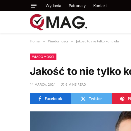
Wydania
Patronaty
Kontakt
Home
Wiadomości
Jakość to nie tylko kontrola
»
»
WIADOMOŚCI
Jakość to nie tylko k
14 MARCA, 2024
6 MINS READ
Facebook
Twitter
P