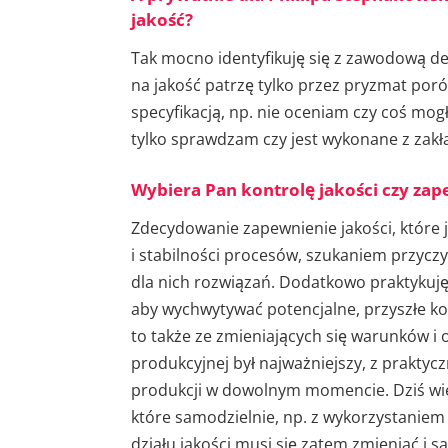
jakość?
Tak mocno identyfikuję się z zawodową def
na jakość patrzę tylko przez pryzmat por
specyfikacją, np. nie oceniam czy coś mog
tylko sprawdzam czy jest wykonane z zak
Wybiera Pan kontrolę jakości czy zap
Zdecydowanie zapewnienie jakości, które 
i stabilności procesów, szukaniem przy
dla nich rozwiązań. Dodatkowo praktykuję
aby wychwytywać potencjalne, przyszłe ko
to także ze zmieniających się warunków i o
produkcyjnej był najważniejszy, z prakty
produkcji w dowolnym momencie. Dziś wie
które samodzielnie, np. z wykorzystaniem
działu jakości musi się zatem zmieniać i s