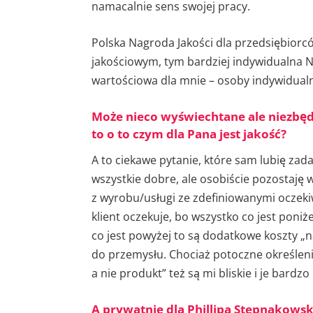
namacalnie sens swojej pracy.
Polska Nagroda Jakości dla przedsiębior
jakościowym, tym bardziej indywidualna N
wartościowa dla mnie – osoby indywidualn
Może nieco wyświechtane ale niezbęd
to o to czym dla Pana jest jakość?
A to ciekawe pytanie, które sam lubię zadaw
wszystkie dobre, ale osobiście pozostaję w
z wyrobu/usługi ze zdefiniowanymi oczeki
klient oczekuje, bo wszystko co jest poniżej
co jest powyżej to są dodatkowe koszty „na
do przemysłu. Chociaż potoczne określenia 
a nie produkt” też są mi bliskie i je bardzo 
A prywatnie dla Phillipa Stepnakowsk