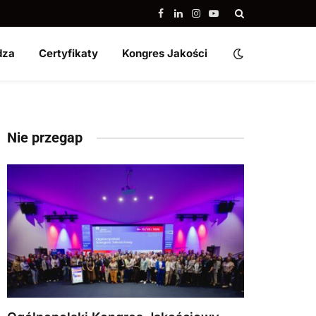
Facebook
LinkedIn
Instagram
YouTube
dza
Certyfikaty
Kongres Jakości
Nie przegap