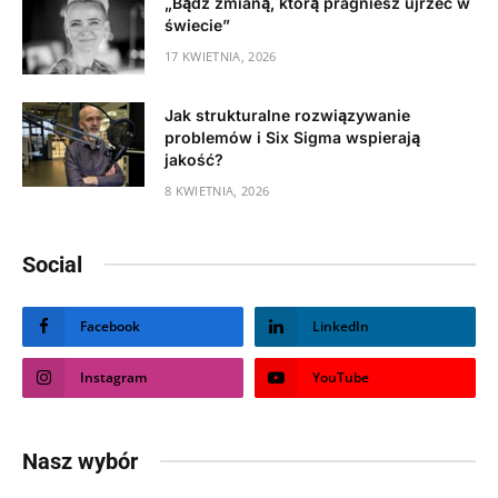
„Bądź zmianą, którą pragniesz ujrzeć w
świecie”
17 KWIETNIA, 2026
Jak strukturalne rozwiązywanie
problemów i Six Sigma wspierają
jakość?
8 KWIETNIA, 2026
Social
Facebook
LinkedIn
Instagram
YouTube
Nasz wybór