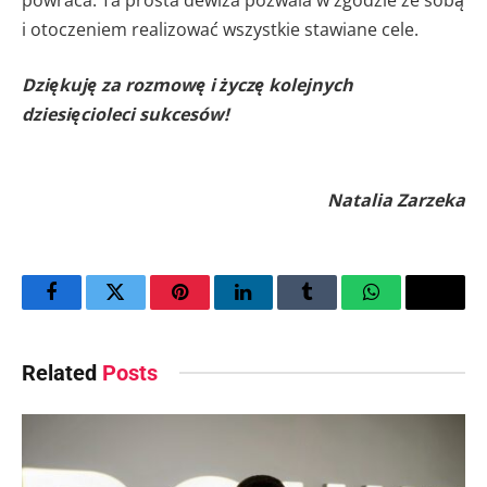
i otoczeniem realizować wszystkie stawiane cele.
Dziękuję za rozmowę i życzę kolejnych
dziesięcioleci sukcesów!
Natalia Zarzeka
Facebook
Twitter
Pinterest
LinkedIn
Tumblr
WhatsApp
Email
Related
Posts