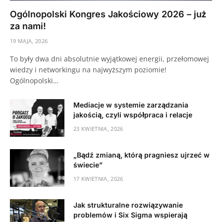
Ogólnopolski Kongres Jakościowy 2026 – już
za nami!
19 MAJA, 2026
To były dwa dni absolutnie wyjątkowej energii, przełomowej
wiedzy i networkingu na najwyższym poziomie!
Ogólnopolski…
Mediacje w systemie zarządzania
jakością, czyli współpraca i relacje
23 KWIETNIA, 2026
„Bądź zmianą, którą pragniesz ujrzeć w
świecie”
17 KWIETNIA, 2026
Jak strukturalne rozwiązywanie
problemów i Six Sigma wspierają