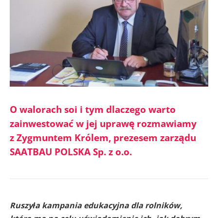
O walorach soi i tym dlaczego warto
zainwestować w jej uprawę rozmawiamy
z Zygmuntem Królem, prezesem zarządu
SAATBAU POLSKA Sp. z o.o.
Ruszyła kampania edukacyjna dla rolników,