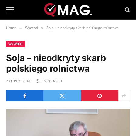
Home
Wywiad
Soja – nieodkryty skarb polskiego rolnictwa
»
»
WYWIAD
Soja – nieodkryty skarb
polskiego rolnictwa
20 LIPCA, 2018
3 MINS READ