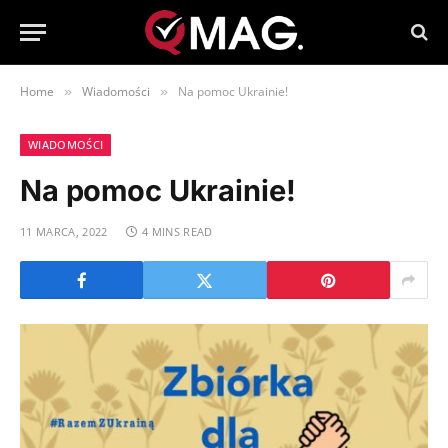
Home
Wiadomości
Na pomoc Ukrainie!
»
»
WIADOMOŚCI
Na pomoc Ukrainie!
11 MARCA, 2022
4 MINS READ