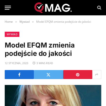
Home
Wywiad
Model EFQM zmienia podejście do jakości
»
»
WYWIAD
Model EFQM zmienia
podejście do jakości
12 STYCZNIA, 2023
3 MINS READ