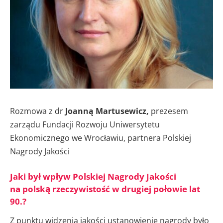
Rozmowa z dr
Joanną Martusewicz,
prezesem
zarządu Fundacji Rozwoju Uniwersytetu
Ekonomicznego we Wrocławiu, partnera Polskiej
Nagrody Jakości
Jaki był wpływ Polskiej Nagrody Jakości
na polską rzeczywistość w drugiej połowie lat
90.?
Z punktu widzenia jakości ustanowienie nagrody było