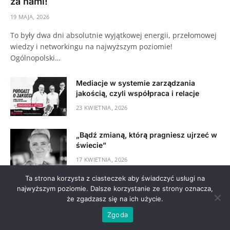
za nami!
19 MAJA, 2026
To były dwa dni absolutnie wyjątkowej energii, przełomowej
wiedzy i networkingu na najwyższym poziomie!
Ogólnopolski…
Mediacje w systemie zarządzania
jakością, czyli współpraca i relacje
23 KWIETNIA, 2026
„Bądź zmianą, którą pragniesz ujrzeć w
świecie”
17 KWIETNIA, 2026
Ta strona korzysta z ciasteczek aby świadczyć usługi na
Jak strukturalne rozwiązywanie
najwyższym poziomie. Dalsze korzystanie ze strony oznacza,
problemów i Six Sigma wspierają
że zgadzasz się na ich użycie.
jakość?
Zgoda
8 KWIETNIA, 2026