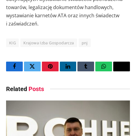
towarów, legalizację dokumentów handlowych,
wystawianie karnetów ATA oraz innych świadectw
i zaświadczeń.
KIG
Krajowa Izba Gospodarcza
pnj
Facebook
Twitter
Pinterest
LinkedIn
Tumblr
WhatsApp
Email
Related
Posts