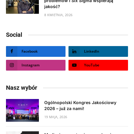
problemów i Six Sigma wspierają
jakość?
8 KWIETNIA, 2026
Social
Facebook
LinkedIn
Instagram
YouTube
Nasz wybór
Ogólnopolski Kongres Jakościowy
2026 – już za nami!
19 MAJA, 2026