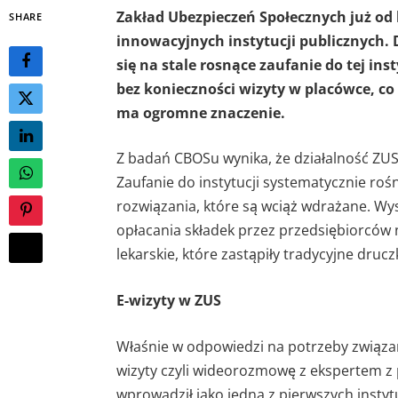
Zakład Ubezpieczeń Społecznych już od l
SHARE
innowacyjnych instytucji publicznych.
się na stale rosnące zaufanie do tej in
bez konieczności wizyty w placówce, co
ma ogromne znaczenie.
Z badań CBOSu wynika, że działalność ZU
Zaufanie do instytucji systematycznie roś
rozwiązania, które są wciąż wdrażane. Wy
opłacania składek przez przedsiębiorców 
lekarskie, które zastąpiły tradycyjne druczk
E-wizyty w ZUS
Właśnie w odpowiedzi na potrzeby związa
wizyty czyli wideorozmowę z ekspertem z 
wprowadził jako jedna z pierwszych insty