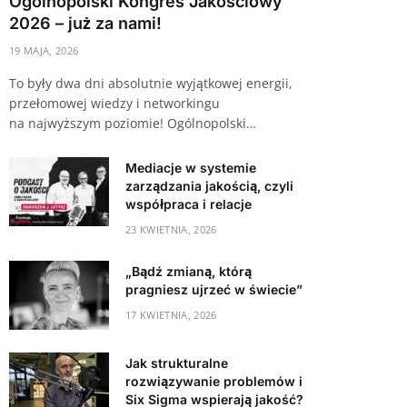
Ogólnopolski Kongres Jakościowy
2026 – już za nami!
19 MAJA, 2026
To były dwa dni absolutnie wyjątkowej energii,
przełomowej wiedzy i networkingu
na najwyższym poziomie! Ogólnopolski…
Mediacje w systemie
zarządzania jakością, czyli
współpraca i relacje
23 KWIETNIA, 2026
„Bądź zmianą, którą
pragniesz ujrzeć w świecie”
17 KWIETNIA, 2026
Jak strukturalne
rozwiązywanie problemów i
Six Sigma wspierają jakość?