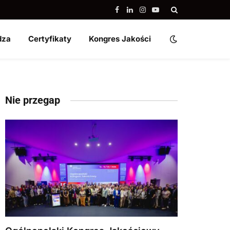
Facebook
LinkedIn
Instagram
YouTube
dza
Certyfikaty
Kongres Jakości
Nie przegap