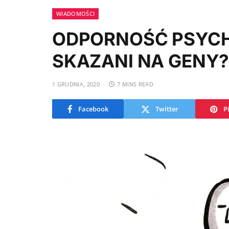
WIADOMOŚCI
ODPORNOŚĆ PSYCH
SKAZANI NA GENY
1 GRUDNIA, 2020
7 MINS READ
Facebook
Twitter
P