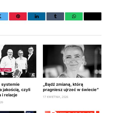
Twitter
Pinterest
LinkedIn
Tumblr
WhatsApp
Email
 systemie
„Bądź zmianą, którą
 jakością, czyli
pragniesz ujrzeć w świecie”
i relacje
17 KWIETNIA, 2026
026