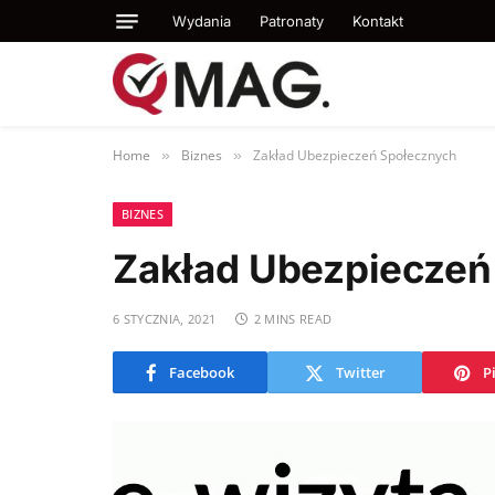
Wydania
Patronaty
Kontakt
Home
Biznes
Zakład Ubezpieczeń Społecznych
»
»
BIZNES
Zakład Ubezpieczeń
6 STYCZNIA, 2021
2 MINS READ
Facebook
Twitter
P