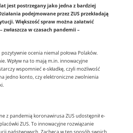
at jest postrzegany jako jedna z bardziej
 Działania podejmowane przez ZUS przekładają
stytucji. Większość spraw można załatwić
 – zwłaszcza w czasach pandemii –
S pozytywnie ocenia niemal połowa Polaków.
nie. Wpływ na to mają m.in. innowacyjne
starczy wspomnieć e-składkę, czyli możliwość
na jedno konto, czy elektroniczne zwolnienia
i.
ne z pandemią koronawirusa ZUS udostępnił e-
placówki ZUS. To innowacyjne rozwiązanie
tucji państwowych. Zachęca w ten sposób swoich