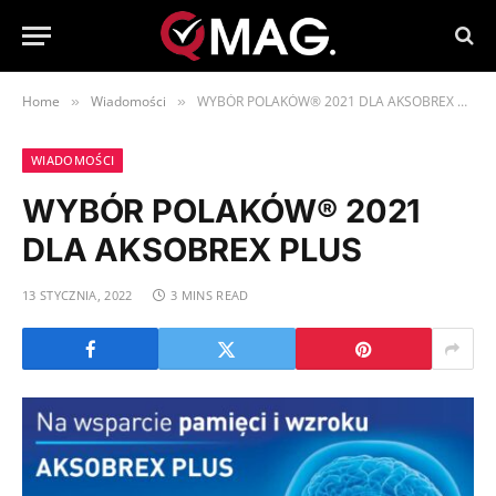
Home
Wiadomości
WYBÓR POLAKÓW® 2021 DLA AKSOBREX PLUS
»
»
WIADOMOŚCI
WYBÓR POLAKÓW® 2021
DLA AKSOBREX PLUS
13 STYCZNIA, 2022
3 MINS READ