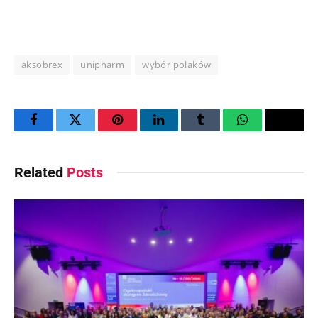
aksobrex
unipharm
wybór polaków
Facebook
Twitter
Pinterest
LinkedIn
Tumblr
WhatsApp
Email
Related
Posts