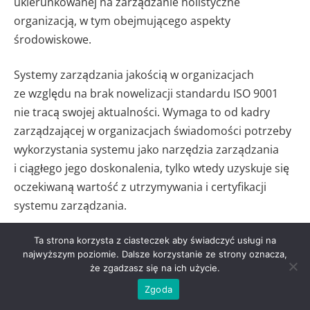
ukierunkowanej na zarządzanie holistyczne
organizacją, w tym obejmującego aspekty
środowiskowe.
Systemy zarządzania jakością w organizacjach
ze względu na brak nowelizacji standardu ISO 9001
nie tracą swojej aktualności. Wymaga to od kadry
zarządzającej w organizacjach świadomości potrzeby
wykorzystania systemu jako narzędzia zarządzania
i ciągłego jego doskonalenia, tylko wtedy uzyskuje się
oczekiwaną wartość z utrzymywania i certyfikacji
systemu zarządzania.
Bez względu na to, kiedy rozpocznie się kolejny
Ta strona korzysta z ciasteczek aby świadczyć usługi na
najwyższym poziomie. Dalsze korzystanie ze strony oznacza,
proces rewizji normy ISO 9001, każda z organizacji,
że zgadzasz się na ich użycie.
która zamierza odnosić sukcesy, musi podejmować
Zgoda
działania doskonalące w zakresie jej zarządzania,