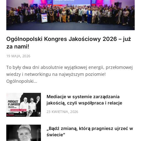
Ogólnopolski Kongres Jakościowy 2026 – już
za nami!
19 MAJA, 2026
To były dwa dni absolutnie wyjątkowej energii, przełomowej
wiedzy i networkingu na najwyższym poziomie!
Ogólnopolski…
Mediacje w systemie zarządzania
jakością, czyli współpraca i relacje
23 KWIETNIA, 2026
„Bądź zmianą, którą pragniesz ujrzeć w
świecie”