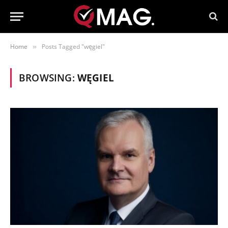
Home
Posts Tagged "węgiel"
»
BROWSING:
WĘGIEL