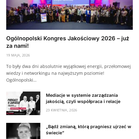
Ogólnopolski Kongres Jakościowy 2026 – już
za nami!
19 MAJA, 2026
To były dwa dni absolutnie wyjątkowej energii, przełomowej
wiedzy i networkingu na najwyższym poziomie!
Ogólnopolski…
Mediacje w systemie zarządzania
jakością, czyli współpraca i relacje
23 KWIETNIA, 2026
„Bądź zmianą, którą pragniesz ujrzeć w
świecie”