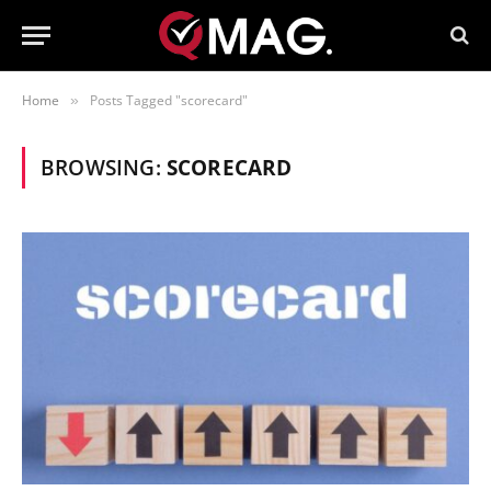
Home
Posts Tagged "scorecard"
»
BROWSING:
SCORECARD