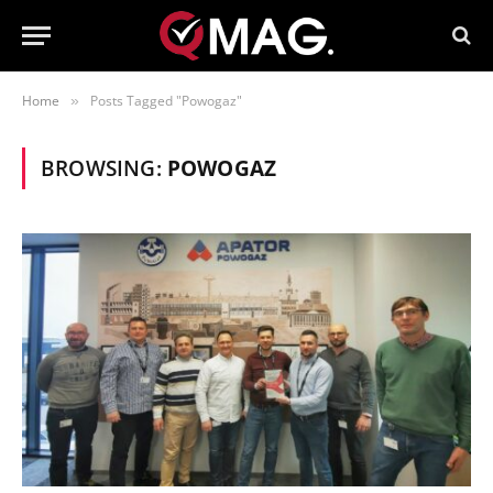
Home
Posts Tagged "Powogaz"
»
BROWSING:
POWOGAZ