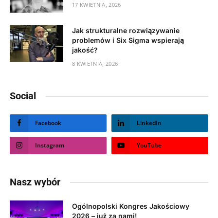
17 KWIETNIA, 2026
Jak strukturalne rozwiązywanie
problemów i Six Sigma wspierają
jakość?
8 KWIETNIA, 2026
Social
Facebook
LinkedIn
Instagram
YouTube
Nasz wybór
Ogólnopolski Kongres Jakościowy
2026 – już za nami!