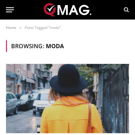
Home
Posts Tagged "moda"
»
BROWSING:
MODA