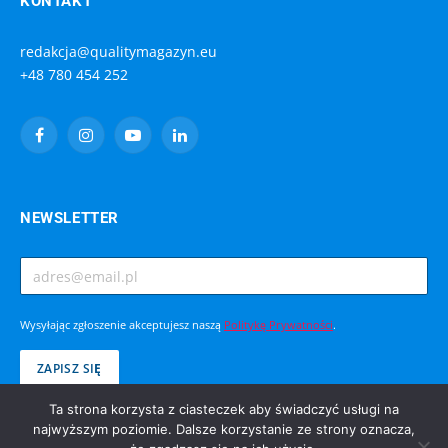
KONTAKT
redakcja@qualitymagazyn.eu
+48 780 454 252
Facebook
Instagram
YouTube
LinkedIn
NEWSLETTER
Wysyłając zgłoszenie akceptujesz naszą
Politykę Prywatności
.
Ta strona korzysta z ciasteczek aby świadczyć usługi na
najwyższym poziomie. Dalsze korzystanie ze strony oznacza,