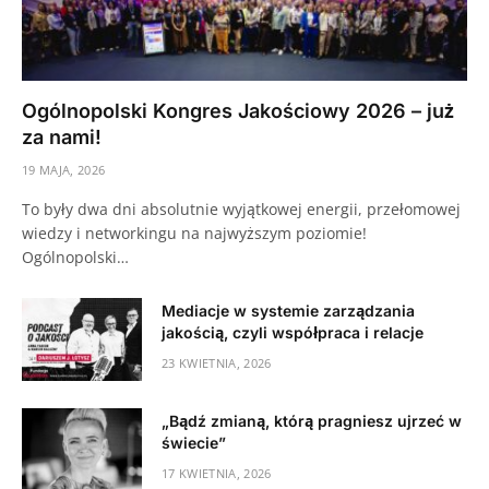
Ogólnopolski Kongres Jakościowy 2026 – już
za nami!
19 MAJA, 2026
To były dwa dni absolutnie wyjątkowej energii, przełomowej
wiedzy i networkingu na najwyższym poziomie!
Ogólnopolski…
Mediacje w systemie zarządzania
jakością, czyli współpraca i relacje
23 KWIETNIA, 2026
„Bądź zmianą, którą pragniesz ujrzeć w
świecie”
17 KWIETNIA, 2026