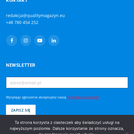
KONTAKT
redakcja@qualitymagazyn.eu
+48 780 454 252
Facebook
Instagram
YouTube
LinkedIn
NEWSLETTER
Wysyłając zgłoszenie akceptujesz naszą
Politykę Prywatności
.
Ta strona korzysta z ciasteczek aby świadczyć usługi na
najwyższym poziomie. Dalsze korzystanie ze strony oznacza,