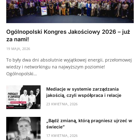
Ogólnopolski Kongres Jakościowy 2026 – już
za nami!
19 MAJA, 2026
To były dwa dni absolutnie wyjątkowej energii, przełomowej
wiedzy i networkingu na najwyższym poziomie!
Ogólnopolski…
Mediacje w systemie zarządzania
jakością, czyli współpraca i relacje
23 KWIETNIA, 2026
„Bądź zmianą, którą pragniesz ujrzeć w
świecie”
17 KWIETNIA, 2026