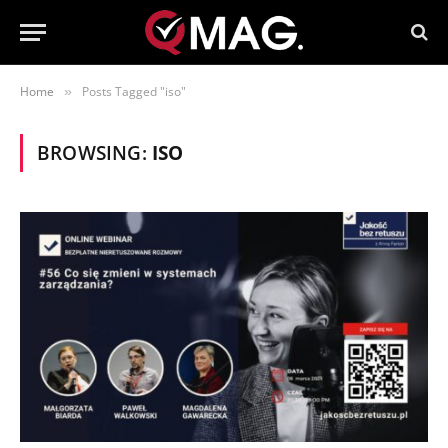
Home
Posts Tagged "iso"
»
BROWSING:
ISO