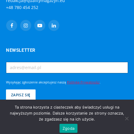
redakcja@qualitymagazyn.eu
+48 780 454 252
Facebook
Instagram
YouTube
LinkedIn
NEWSLETTER
Wysyłając zgłoszenie akceptujesz naszą
Politykę Prywatności
.
Ta strona korzysta z ciasteczek aby świadczyć usługi na
najwyższym poziomie. Dalsze korzystanie ze strony oznacza,
że zgadzasz się na ich użycie.
© 2005 - 2026 Public PR. Wszystkie prawa zastrzeżone.
Zgoda