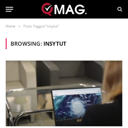
Home
Posts Tagged "insytut"
»
BROWSING:
INSYTUT