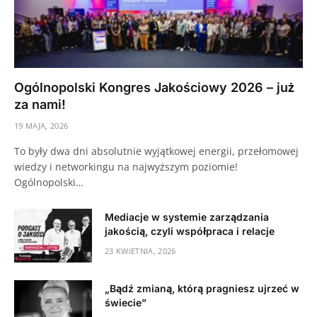
Ogólnopolski Kongres Jakościowy 2026 – już
za nami!
19 MAJA, 2026
To były dwa dni absolutnie wyjątkowej energii, przełomowej
wiedzy i networkingu na najwyższym poziomie!
Ogólnopolski…
Mediacje w systemie zarządzania
jakością, czyli współpraca i relacje
23 KWIETNIA, 2026
„Bądź zmianą, którą pragniesz ujrzeć w
świecie”