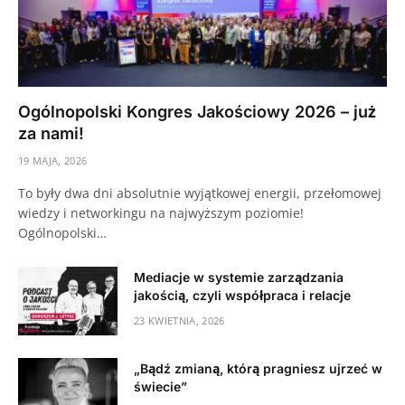
Ogólnopolski Kongres Jakościowy 2026 – już
za nami!
19 MAJA, 2026
To były dwa dni absolutnie wyjątkowej energii, przełomowej
wiedzy i networkingu na najwyższym poziomie!
Ogólnopolski…
Mediacje w systemie zarządzania
jakością, czyli współpraca i relacje
23 KWIETNIA, 2026
„Bądź zmianą, którą pragniesz ujrzeć w
świecie”