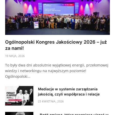
Ogólnopolski Kongres Jakościowy 2026 – już
za nami!
19 MAJA, 2026
To były dwa dni absolutnie wyjątkowej energii, przełomowej
wiedzy i networkingu na najwyższym poziomie!
Ogólnopolski…
Mediacje w systemie zarządzania
jakością, czyli współpraca i relacje
23 KWIETNIA, 2026
„Bądź zmianą, którą pragniesz ujrzeć w