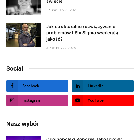
świecie”
17 KWIETNIA, 2026
Jak strukturalne rozwiązywanie
problemów i Six Sigma wspierają
jakość?
8 KWIETNIA, 2026
Social
Facebook
LinkedIn
Instagram
YouTube
Nasz wybór
Ogólnopolski Kongres Jakościowy