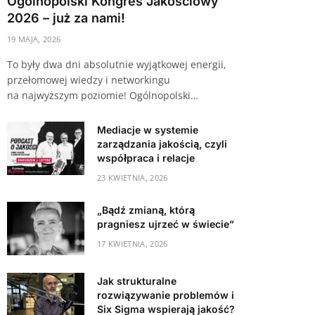
Ogólnopolski Kongres Jakościowy
2026 – już za nami!
19 MAJA, 2026
To były dwa dni absolutnie wyjątkowej energii,
przełomowej wiedzy i networkingu
na najwyższym poziomie! Ogólnopolski…
Mediacje w systemie
zarządzania jakością, czyli
współpraca i relacje
23 KWIETNIA, 2026
„Bądź zmianą, którą
pragniesz ujrzeć w świecie”
17 KWIETNIA, 2026
Jak strukturalne
rozwiązywanie problemów i
Six Sigma wspierają jakość?