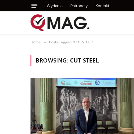
Wydania
Patronaty
Kontakt
Home
Posts Tagged "CUT STEEL"
»
BROWSING:
CUT STEEL