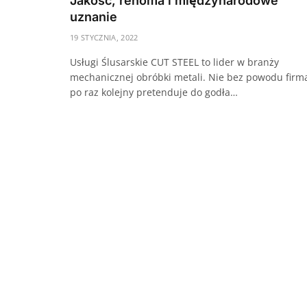
Jakość, renoma i międzynarodowe
uznanie
19 STYCZNIA, 2022
Usługi Ślusarskie CUT STEEL to lider w branży
mechanicznej obróbki metali. Nie bez powodu firm
po raz kolejny pretenduje do godła…