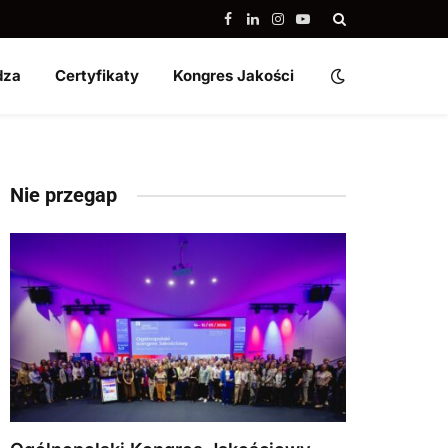
Facebook
LinkedIn
Instagram
YouTube
dza
Certyfikaty
Kongres Jakości
Nie przegap