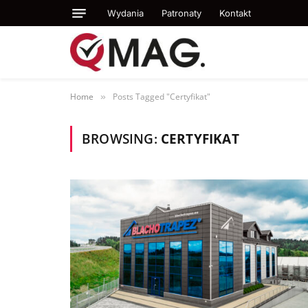
Wydania
Patronaty
Kontakt
Home
Posts Tagged "Certyfikat"
»
BROWSING:
CERTYFIKAT