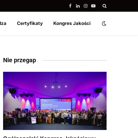
Facebook
LinkedIn
Instagram
YouTube
dza
Certyfikaty
Kongres Jakości
Nie przegap