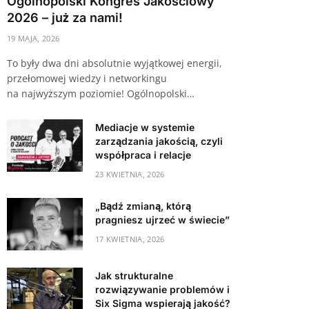
Ogólnopolski Kongres Jakościowy
2026 – już za nami!
19 MAJA, 2026
To były dwa dni absolutnie wyjątkowej energii,
przełomowej wiedzy i networkingu
na najwyższym poziomie! Ogólnopolski…
Mediacje w systemie
zarządzania jakością, czyli
współpraca i relacje
23 KWIETNIA, 2026
„Bądź zmianą, którą
pragniesz ujrzeć w świecie”
17 KWIETNIA, 2026
Jak strukturalne
rozwiązywanie problemów i
Six Sigma wspierają jakość?