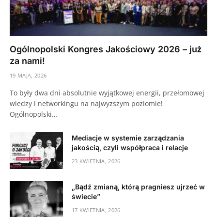
Ogólnopolski Kongres Jakościowy 2026 – już
za nami!
19 MAJA, 2026
To były dwa dni absolutnie wyjątkowej energii, przełomowej
wiedzy i networkingu na najwyższym poziomie!
Ogólnopolski…
Mediacje w systemie zarządzania
jakością, czyli współpraca i relacje
23 KWIETNIA, 2026
„Bądź zmianą, którą pragniesz ujrzeć w
świecie”
17 KWIETNIA, 2026