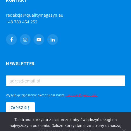
KONTAKT
redakcja@qualitymagazyn.eu
+48 780 454 252
Facebook
Instagram
YouTube
LinkedIn
NEWSLETTER
Wysyłając zgłoszenie akceptujesz naszą
Politykę Prywatności
.
Ta strona korzysta z ciasteczek aby świadczyć usługi na
najwyższym poziomie. Dalsze korzystanie ze strony oznacza,