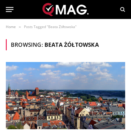
Home
Posts Tagged "Beata Żółtowska"
»
BROWSING:
BEATA ŻÓŁTOWSKA