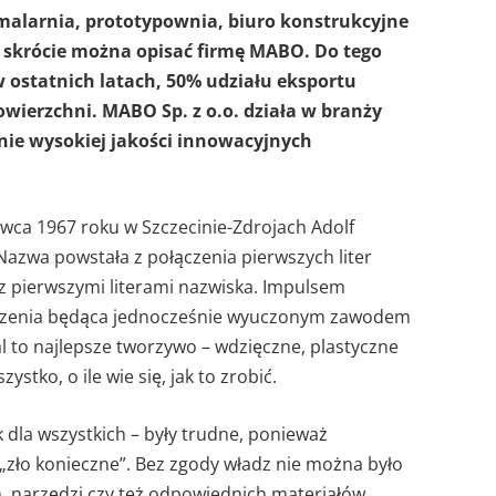
malarnia, prototypownia, biuro konstrukcyjne
w skrócie można opisać firmę MABO. Do tego
 ostatnich latach, 50% udziału eksportu
owierzchni. MABO Sp. z o.o. działa w branży
anie wysokiej jakości innowacyjnych
rwca 1967 roku w Szczecinie-Zdrojach Adolf
 Nazwa powstała z połączenia pierwszych liter
 z pierwszymi literami nazwiska. Impulsem
worzenia będąca jednocześnie wyuczonym zawodem
tal to najlepsze tworzywo – wdzięczne, plastyczne
stko, o ile wie się, jak to zrobić.
k dla wszystkich – były trudne, ponieważ
„zło konieczne”. Bez zgody władz nie można było
, narzędzi czy też odpowiednich materiałów