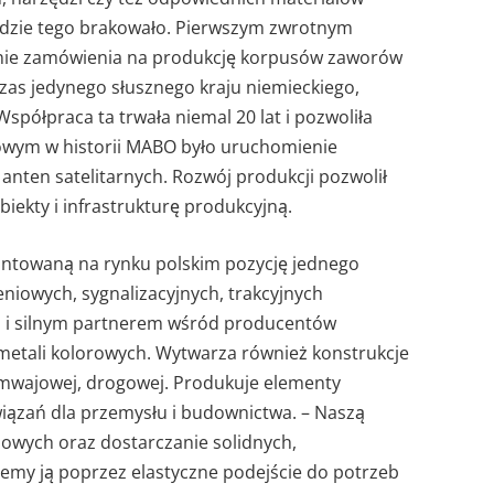
zędzie tego brakowało. Pierwszym zwrotnym
nie zamówienia na produkcję korpusów zaworów
zas jedynego słusznego kraju niemieckiego,
Współpraca ta trwała niemal 20 lat i pozwoliła
owym w historii MABO było uruchomienie
y anten satelitarnych. Rozwój produkcji pozwolił
iekty i infrastrukturę produkcyjną.
untowaną na rynku polskim pozycję jednego
niowych, sygnalizacyjnych, trakcyjnych
 i silnym partnerem wśród producentów
metali kolorowych. Wytwarza również konstrukcje
ramwajowej, drogowej. Produkuje elementy
iązań dla przemysłu i budownictwa. – Naszą
lowych oraz dostarczanie solidnych,
jemy ją poprzez elastyczne podejście do potrzeb