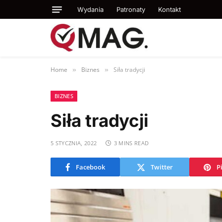
Wydania
Patronaty
Kontakt
Home
Biznes
Siła tradycji
»
»
BIZNES
Siła tradycji
5 STYCZNIA, 2022
3 MINS READ
Facebook
Twitter
P