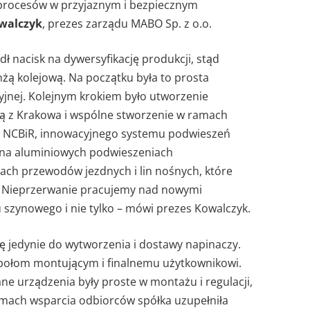
i procesów w przyjaznym i bezpiecznym
walczyk
, prezes zarządu MABO Sp. z o.o.
dł nacisk na dywersyfikację produkcji, stąd
żą kolejową. Na początku była to prosta
yjnej. Kolejnym krokiem było utworzenie
ą z Krakowa i wspólne stworzenie w ramach
z NCBiR, innowacyjnego systemu podwieszeń
tej na aluminiowych podwieszeniach
ch przewodów jezdnych i lin nośnych, które
– Nieprzerwanie pracujemy nad nowymi
szynowego i nie tylko – mówi prezes Kowalczyk.
ę jedynie do wytworzenia i dostawy napinaczy.
społom montującym i finalnemu użytkownikowi.
e urządzenia były proste w montażu i regulacji,
amach wsparcia odbiorców spółka uzupełniła