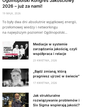
Ogólnopolski Kongres Jakościowy
2026 – już za nami!
19 MAJA, 2026
To były dwa dni absolutnie wyjątkowej energii,
przełomowej wiedzy i networkingu
na najwyższym poziomie! Ogólnopolski…
Mediacje w systemie
zarządzania jakością, czyli
współpraca i relacje
23 KWIETNIA, 2026
„Bądź zmianą, którą
pragniesz ujrzeć w świecie”
17 KWIETNIA, 2026
Jak strukturalne
rozwiązywanie problemów i
Six Sigma wspierają jakość?