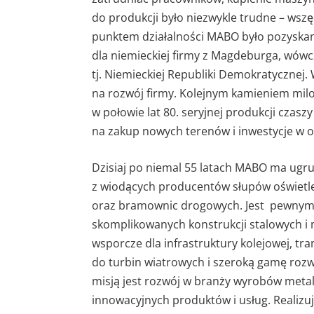
do produkcji było niezwykle trudne – ws
punktem działalności MABO było pozyska
dla niemieckiej firmy z Magdeburga, wówc
tj. Niemieckiej Republiki Demokratycznej. 
na rozwój firmy. Kolejnym kamieniem mil
w połowie lat 80. seryjnej produkcji czasz
na zakup nowych terenów i inwestycje w ob
Dzisiaj po niemal 55 latach MABO ma ugr
z wiodących producentów słupów oświetle
oraz bramownic drogowych. Jest pewnym
skomplikowanych konstrukcji stalowych i 
wsporcze dla infrastruktury kolejowej, t
do turbin wiatrowych i szeroką gamę rozw
misją jest rozwój w branży wyrobów meta
innowacyjnych produktów i usług. Realizu