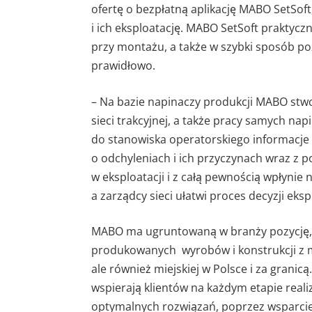
ofertę o bezpłatną aplikację MABO SetSof
i ich eksploatację. MABO SetSoft praktycz
przy montażu, a także w szybki sposób po
prawidłowo.
– Na bazie napinaczy produkcji MABO stw
sieci trakcyjnej, a także pracy samych napi
do stanowiska operatorskiego informacje 
o odchyleniach i ich przyczynach wraz z po
w eksploatacji i z całą pewnością wpłynie 
a zarządcy sieci ułatwi proces decyzji eks
MABO ma ugruntowaną w branży pozycję, d
produkowanych wyrobów i konstrukcji z me
ale również miejskiej w Polsce i za grani
wspierają klientów na każdym etapie reali
optymalnych rozwiązań, poprzez wsparcie 