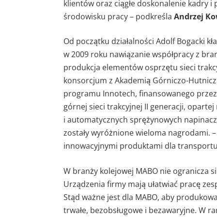
klientów oraz ciągłe doskonalenie kadry 
środowisku pracy – podkreśla
Andrzej Ko
Od początku działalności Adolf Bogacki kła
w 2009 roku nawiązanie współpracy z bran
produkcja elementów osprzętu sieci trakc
konsorcjum z Akademią Górniczo-Hutnicz
programu Innotech, finansowanego prze
górnej sieci trakcyjnej II generacji, opar
i automatycznych sprężynowych napinacza
zostały wyróżnione wieloma nagrodami. 
innowacyjnymi produktami dla transportu 
W branży kolejowej MABO nie ogranicza si
Urządzenia firmy mają ułatwiać pracę ze
Stąd ważne jest dla MABO, aby produkowan
trwałe, bezobsługowe i bezawaryjne. W r