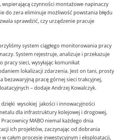
t, wspierającą czynności montażowe napinaczy
nie do zera eliminuje możliwość powstania błędu
zwala sprawdzić, czy urządzenie pracuje
orzyliśmy system ciągłego monitorowania pracy
naczy. System rejestruje, analizuje i przekazuje
o pracy sieci, wysyłając komunikat
daniem lokalizacji zdarzenia. Jest on tani, prosty
na bezawaryjną pracę górnej sieci trakcyjnej,
ploatacyjnych – dodaje Andrzej Kowalczyk.
zięki wysokiej jakości i innowacyjności
talu dla infrastruktury kolejowej i drogowej,
cą. Pracownicy MABO niemal każdego dnia
zacji ich projektów, zaczynając od dobrania
w całym procesie inwestycyjnym i eksploatacji,