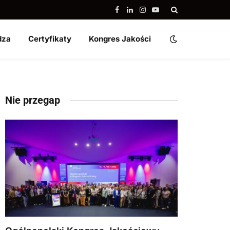
Facebook
LinkedIn
Instagram
YouTube
dza
Certyfikaty
Kongres Jakości
Nie przegap