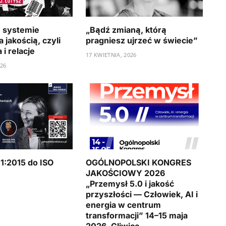
 systemie
„Bądź zmianą, którą
 jakością, czyli
pragniesz ujrzeć w świecie”
i relacje
17 KWIETNIA, 2026
026
1:2015 do ISO
OGÓLNOPOLSKI KONGRES
JAKOŚCIOWY 2026
„Przemysł 5.0 i jakość
przyszłości — Człowiek, AI i
energia w centrum
transformacji” 14–15 maja
2026, Gliwice