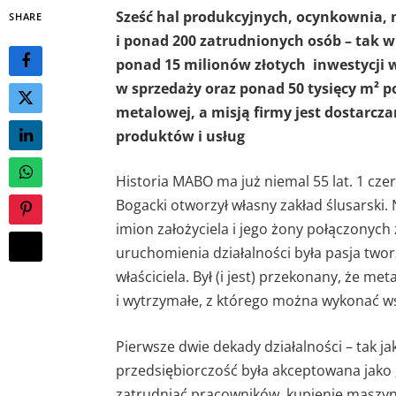
Sześć hal produkcyjnych, ocynkownia, 
SHARE
i ponad 200 zatrudnionych osób – tak 
ponad 15 milionów złotych inwestycji w
w sprzedaży oraz ponad 50 tysięcy m² p
metalowej, a misją firmy jest dostarcz
produktów i usług
Historia MABO ma już niemal 55 lat. 1 cze
Bogacki otworzył własny zakład ślusarski.
imion założyciela i jego żony połączonych
uruchomienia działalności była pasja t
właściciela. Był (i jest) przekonany, że me
i wytrzymałe, z którego można wykonać wszy
Pierwsze dwie dekady działalności – tak ja
przedsiębiorczość była akceptowana jako 
zatrudniać pracowników, kupienie maszyn