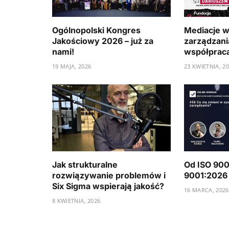
Ogólnopolski Kongres
Mediacje w
Jakościowy 2026 – już za
zarządzania
nami!
współpraca 
19 MAJA, 2026
23 KWIETNIA, 2
Jak strukturalne
Od ISO 900
rozwiązywanie problemów i
9001:2026
Six Sigma wspierają jakość?
16 MARCA, 2026
8 KWIETNIA, 2026