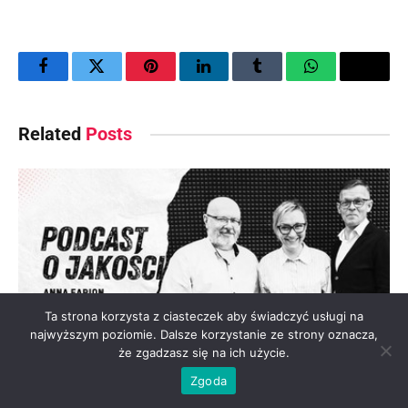
Facebook
Twitter
Pinterest
LinkedIn
Tumblr
WhatsApp
Email
Related
Posts
Ta strona korzysta z ciasteczek aby świadczyć usługi na
najwyższym poziomie. Dalsze korzystanie ze strony oznacza,
że zgadzasz się na ich użycie.
Zgoda
Mediacje w systemie zarządzania jakością, czyli