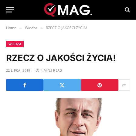
Home
Wiedza
RZECZ O JAKOŚCI ŻYCIA!
»
»
WIEDZA
RZECZ O JAKOŚCI ŻYCIA!
22 LIPCA, 2019
4 MINS READ