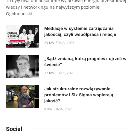
To były dwa dni absolutnie wyjątkowej energii, przełomowej
wiedzy i networkingu na najwyższym poziomie!
Ogólnopolski…
Mediacje w systemie zarządzania
jakością, czyli współpraca i relacje
23 KWIETNIA, 2026
„Bądź zmianą, którą pragniesz ujrzeć w
świecie”
17 KWIETNIA, 2026
Jak strukturalne rozwiązywanie
problemów i Six Sigma wspierają
jakość?
8 KWIETNIA, 2026
Social