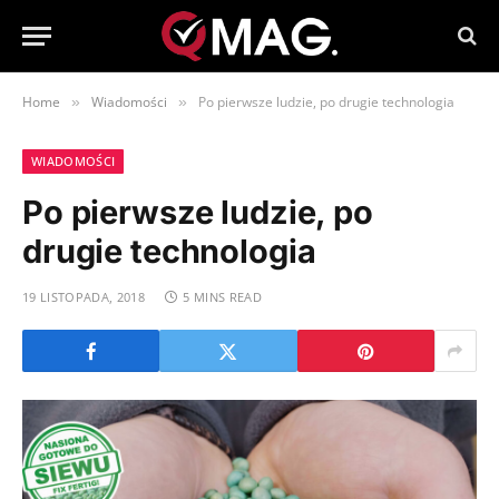
Home
Wiadomości
Po pierwsze ludzie, po drugie technologia
»
»
WIADOMOŚCI
Po pierwsze ludzie, po
drugie technologia
19 LISTOPADA, 2018
5 MINS READ