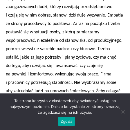
zaangażowanych ludzi, którzy rozwijają przedsiębiorstwo
i czują się w nim dobrze, stanowi dziś duże wyzwanie. Empatia
ze strony pracodawcy to podstawa. Zaraz na początku trzeba
postawić się w sytuacji osoby, z którą zamierzamy
współpracować, niezależnie od stanowiska: od produkcyjnego,
poprzez wszystkie szczeble nadzoru czy biurowe. Trzeba
ustalić, jakie są jego potrzeby i plany życiowe, czy ma chęć
do tego, aby rozwijać się i awansować, czy czuje się
najpewniej i komfortowo, wykonując swoją pracę. Firma
i pracownicy potrzebują stabilności. Nie wyobrażamy sobie,
aby zatrudniać ludzi na umowach śmieciowych. Żeby osiągać
sukcesy, trzeba budować zdrową załogę na uczciwych
Ta strona korzysta z ciasteczek aby świadczyć usługi na
najwyższym poziomie. Dalsze korzystanie ze strony oznacza,
zasadach. Niezadowolony pracownik nigdy nie będzie
że zgadzasz się na ich użycie.
zaangażowany, efektywny i skuteczny tak, jak ktoś, kto spełnia
Zgoda
się w swojej pracy. Zwracając uwagę na komfort pracownika,