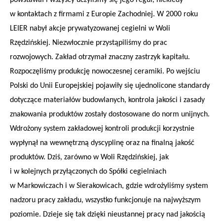
powstawał i wszyscy uczyliśmy się jego reguł, niekiedy
w kontaktach z firmami z Europie Zachodniej. W 2000 roku
LEIER nabył akcje prywatyzowanej cegielni w Woli
Rzędzińskiej. Niezwłocznie przystąpiliśmy do prac
rozwojowych. Zakład otrzymał znaczny zastrzyk kapitału.
Rozpoczęliśmy produkcję nowoczesnej ceramiki. Po wejściu
Polski do Unii Europejskiej pojawiły się ujednolicone standardy
dotyczące materiałów budowlanych, kontrola jakości i zasady
znakowania produktów zostały dostosowane do norm unijnych.
Wdrożony system zakładowej kontroli produkcji korzystnie
wypłynął na wewnętrzną dyscyplinę oraz na finalną jakość
produktów. Dziś, zarówno w Woli Rzędzińskiej, jak
i w kolejnych przyłączonych do Spółki cegielniach
w Markowiczach i w Sierakowicach, gdzie wdrożyliśmy system
nadzoru pracy zakładu, wszystko funkcjonuje na najwyższym
poziomie. Dzieje się tak dzięki nieustannej pracy nad jakością