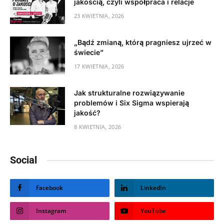
jakością, czyli współpraca i relacje
23 KWIETNIA, 2026
„Bądź zmianą, którą pragniesz ujrzeć w
świecie”
17 KWIETNIA, 2026
Jak strukturalne rozwiązywanie
problemów i Six Sigma wspierają
jakość?
8 KWIETNIA, 2026
Social
Facebook
LinkedIn
Instagram
YouTube