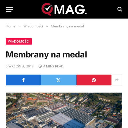
Home
Wiadomości
Membrany na medal
»
»
WIADOMOŚCI
Membrany na medal
5 WRZEŚNIA, 2018
4 MINS READ