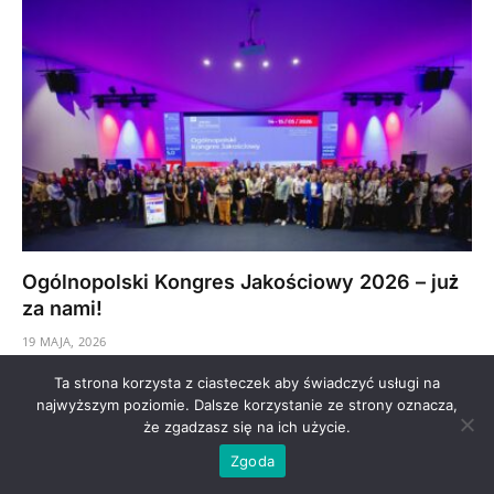
Ogólnopolski Kongres Jakościowy 2026 – już
za nami!
19 MAJA, 2026
To były dwa dni absolutnie wyjątkowej energii, przełomowej
Ta strona korzysta z ciasteczek aby świadczyć usługi na
wiedzy i networkingu na najwyższym poziomie!
najwyższym poziomie. Dalsze korzystanie ze strony oznacza,
że zgadzasz się na ich użycie.
Ogólnopolski…
Zgoda
Mediacje w systemie zarządzania