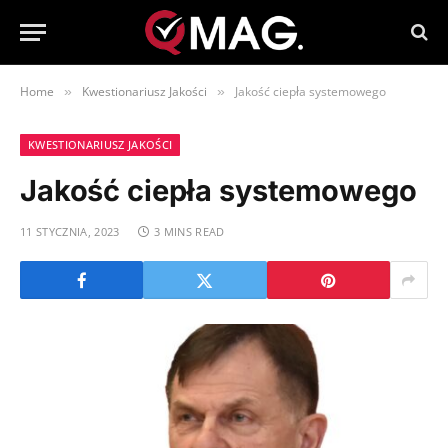
Home
Kwestionariusz Jakości
Jakość ciepła systemowego
»
»
KWESTIONARIUSZ JAKOŚCI
Jakość ciepła systemowego
11 STYCZNIA, 2023
3 MINS READ