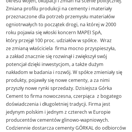
okresu wojen, okupacji i zmian na scenie politycznej.
Zmiana profilu produkcji na cementy i materiały
przeznaczone dla potrzeb przemysłu materiałów
ogniotrwałych to początek drogi, na której w 2000
roku pojawia się włoski koncern MAPEI SpA,
który przejął 100 proc. udziałów w spółce. Wraz
ze zmianą właściciela firma mocno przyspieszyła,
a zakład znacznie się rozwinął i zwiększył swój
potencjał dzięki inwestycjom, a także dużym
nakładom w badania i rozwój. W spółce zmieniały się
produkty, pojawiły się nowe cementy, a za nimi
przyszły nowe rynki sprzedaży. Dzisiejsza Górka
Cement to firma nowoczesna, czerpiąca z bogatego
doświadczenia i długoletniej tradycji. Firma jest
jedynym polskim i jednym z czterech w Europie
producentów cementów glinowo-wapniowych.
Codziennie dostarcza cementy GÓRKAL do odbiorców