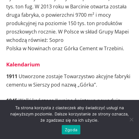
tys. ton fug. W 2013 roku w Barcinie otwarta została
druga fabryka, o powierzchni 9700 m² i mocy
produkcyjnej na poziomie 150 tys. ton produktów
proszkowych rocznie. W Polsce w skład Grupy Mapei
wchodzą również: Sopro
Polska w Nowinach oraz Górka Cement w Trzebini.
Kalendarium
1911
Utworzone zostaje Towarzystwo akcyjne fabryki
cementu w Sierszy pod nazwą „Górka”.
1945
Walki kończące II wojnę światową powodują
Ta strona korzysta z ciasteczek aby świadczyć usługi na
częściowe zniszczenia w majątku Górki. Ich usuwanie
najwyższym poziomie. Dalsze korzystanie ze strony oznacza,
trwa do 1947 roku.
że zgadzasz się na ich użycie.
Zgoda
1960
Uruchomienie produkcji tlenku glinu oraz cegły