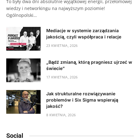
To były dwa dni absolutnie wyjątkowej energii, przełomowej
wiedzy i networkingu na najwyższym poziomie!
Ogólnopolski…
Mediacje w systemie zarządzania
jakością, czyli współpraca i relacje
23 KWIETNIA, 2026
„Bądź zmianą, którą pragniesz ujrzeć w
świecie”
17 KWIETNIA, 2026
Jak strukturalne rozwiązywanie
problemów i Six Sigma wspierają
jakość?
8 KWIETNIA, 2026
Social