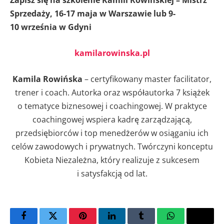
Zapisz się na szkolenie Kamili Rowińskiej – Mistrz
Sprzedaży, 16-17 maja w Warszawie lub 9-
10 września w Gdyni
kamilarowinska.pl
Kamila Rowińska
– certyfikowany master facilitator,
trener i coach. Autorka oraz współautorka 7 książek
o tematyce biznesowej i coachingowej. W praktyce
coachingowej wspiera kadrę zarządzającą,
przedsiębiorców i top menedżerów w osiąganiu ich
celów zawodowych i prywatnych. Twórczyni konceptu
Kobieta Niezależna, który realizuje z sukcesem
i satysfakcją od lat.
Facebook
Twitter
Pinterest
LinkedIn
Tumblr
WhatsApp
Email