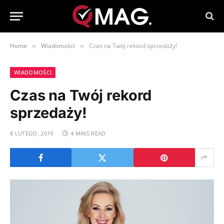
Home
Wiadomości
Czas na Twój rekord sprzedaży!
»
»
WIADOMOŚCI
Czas na Twój rekord
sprzedaży!
8 LUTEGO, 2019
4 MINS READ