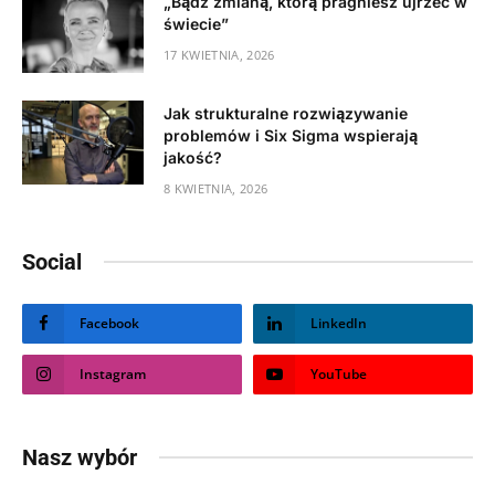
„Bądź zmianą, którą pragniesz ujrzeć w
świecie”
17 KWIETNIA, 2026
Jak strukturalne rozwiązywanie
problemów i Six Sigma wspierają
jakość?
8 KWIETNIA, 2026
Social
Facebook
LinkedIn
Instagram
YouTube
Nasz wybór