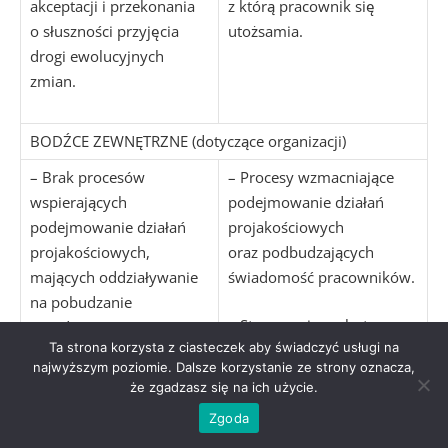
akceptacji i przekonania
z którą pracownik się
o słuszności przyjęcia
utożsamia.
drogi ewolucyjnych
zmian.
BODŹCE ZEWNĘTRZNE (dotyczące organizacji)
– Brak procesów
– Procesy wzmacniające
wspierających
podejmowanie działań
podejmowanie działań
projakościowych
projakościowych,
oraz podbudzających
mających oddziaływanie
świadomość pracowników.
na pobudzanie
– Stosowanie zachęt
świadomości
Ta strona korzysta z ciasteczek aby świadczyć usługi na
wzmacniających poczucie
projakościowej
najwyższym poziomie. Dalsze korzystanie ze strony oznacza,
wartości związanej
pracowników.
że zgadzasz się na ich użycie.
z zaangażowaniem
Zgoda
– Brak stosowania zachęt
w działania kreatywne.