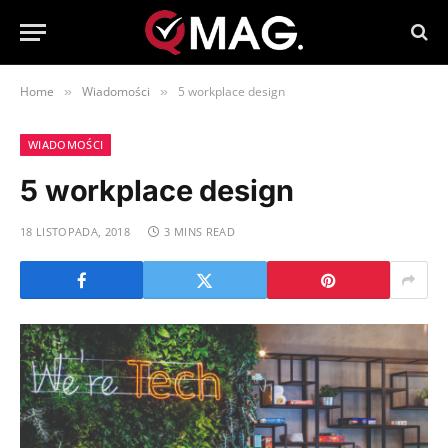
Home
Wiadomości
5 workplace design
»
»
WIADOMOŚCI
5 workplace design
18 LISTOPADA, 2018
3 MINS READ