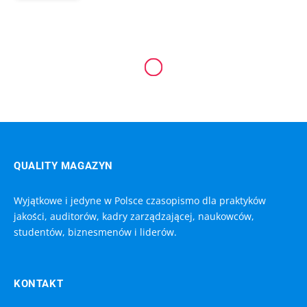
WIADOMOŚCI
Zadowolenie mieszkańców
to zysk
7 MAJA, 2020
3 MINS READ