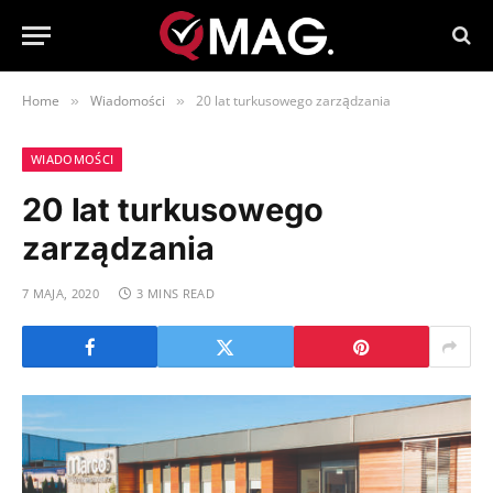
Home
Wiadomości
20 lat turkusowego zarządzania
»
»
WIADOMOŚCI
20 lat turkusowego
zarządzania
7 MAJA, 2020
3 MINS READ